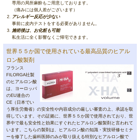
専用の局所麻酔もご用意しております。
（痛みには個人差がございます）
アレルギー反応が少ない
事前に皮内テストをする必要がありません。
施術後は、お化粧も可能
私生活に全く影響なくご帰宅できます。
世界５５か国で使用されている最高品質のヒアル
ロン酸製剤
フランス
FILORGA社製
のヒアルロン酸
は、ヨーロッパ
のEU連合の
CE（日本でい
う厚生労働省）の安全性や内容成分の厳しい審査の上、承認を取
得しています。その証拠に、世界５５か国で使用されており、世
界中で最も安全性と効果にすぐれたヒアルロン酸製剤と言われて
います。こちらの製剤は、ヒアルロン酸の知識・実技研修セミナ
ーを修了した歯科医師のみが取り扱える特別なヒアルロン酸で